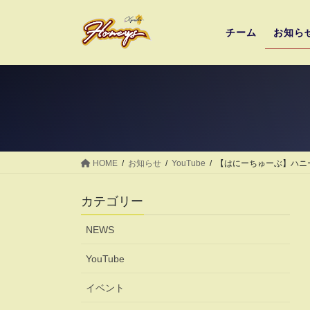
コ
ナ
ン
ビ
チーム
お知ら
テ
ゲ
ン
ー
ツ
シ
へ
ョ
ス
ン
キ
に
ッ
移
プ
動
HOME
お知らせ
YouTube
【はにーちゅーぶ】ハニ
カテゴリー
NEWS
YouTube
イベント