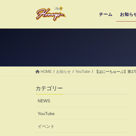
コ
ナ
ン
ビ
チーム
お知ら
テ
ゲ
ン
ー
ツ
シ
へ
ョ
ス
ン
キ
に
ッ
移
プ
動
HOME
お知らせ
YouTube
【はにーちゅーぶ】第1
カテゴリー
NEWS
YouTube
イベント