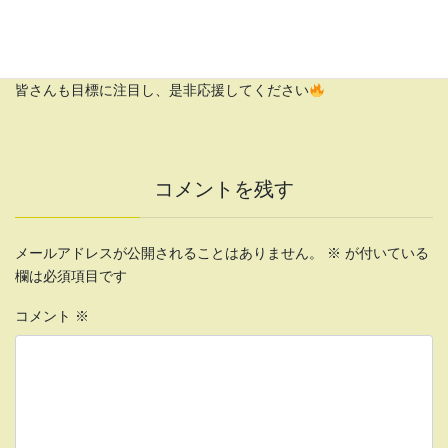
梅野希英 選手
の発表です！内容は
こちら
をご覧ください！
明確に目標を掲げることで個々の意識を高めるのが目的です！
皆さんも目標に注目し、是非応援してください
コメントを残す
メールアドレスが公開されることはありません。
※
が付いている
欄は必須項目です
コメント
※