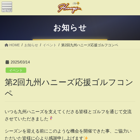
コ
ナ
ン
ビ
テ
ゲ
ン
ー
お知らせ
ツ
シ
へ
ョ
ス
ン
HOME
お知らせ
イベント
第2回九州ハニーズ応援ゴルフコンペ
キ
に
ッ
移
プ
動
2025/03/14
イベント
第2回九州ハニーズ応援ゴルフコン
ペ
いつも九州ハニーズを支えてくださる皆様とゴルフを通じて交流
させていただきました
シーズンを迎える前にこのような機会を開催できた事、ご協力い
ただいた皆様に心より感謝申し上げます