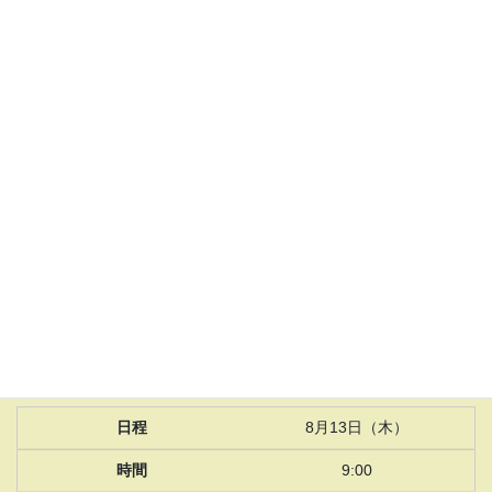
大谷津野球場
第21回クラブ選手権大会
準々決勝
8月12日（水）
11:00
長嶋茂雄記念岩名球場
第21回クラブ選手権大会
準決勝
8月13日（木）
9:00