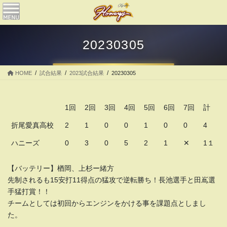
コ
ナ
ン
ビ
テ
ゲ
ン
ー
20230305
ツ
シ
へ
ョ
ス
ン
HOME
試合結果
2023試合結果
20230305
キ
に
ッ
移
プ
動
1回
2回
3回
4回
5回
6回
7回
計
折尾愛真高校
2
1
0
0
1
0
0
4
ハニーズ
0
3
0
5
2
1
✕
1１
【バッテリー】楢岡、上杉ー緒方
先制されるも15安打11得点の猛攻で逆転勝ち！長池選手と田嶌選
手猛打賞！！
チームとしては初回からエンジンをかける事を課題点としまし
た。