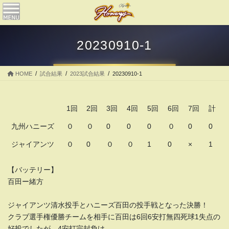
コ
ナ
ン
ビ
テ
ゲ
ン
ー
20230910-1
ツ
シ
へ
ョ
ス
ン
HOME
試合結果
2023試合結果
20230910-1
キ
に
ッ
移
プ
動
1回
2回
3回
4回
5回
6回
7回
計
九州ハニーズ
０
０
0
0
0
０
0
0
ジャイアンツ
０
0
０
０
1
0
×
1
【バッテリー】
百田ー緒方
ジャイアンツ清水投手とハニーズ百田の投手戦となった決勝！
クラブ選手権優勝チームを相手に百田は6回6安打無四死球1失点の
好投でしたが、4安打完封負け。