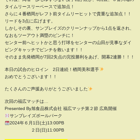
タイムリースリーベースで追加点！
さらに４番楢岡がレフト前タイムリーヒットで貴重な追加点！！
リードを3点に広げます。
しかしその裏、サンブレイズのクリーンナップから1点を返され、
なおもツーアウト満塁のピンチに！
センター前へヒットかと思う打球をセンターの山田が見事なダイ
ビングキャッチでピンチを救います！！
そのまま先発楢岡が7回2失点の完投勝利をあげ、開幕2連勝！！！
本日の試合のヒロイン 2日連続！楢岡美和選手
おめでとうございます！！
たくさんのご声援ありがとうございました
次回の福広マッチは…
Presented By旭食品株式会社 福広マッチ第２節 広島開催
サンブレイズボールパーク
2024年６月1日(土)13:00PB
２日(日)11:00PB