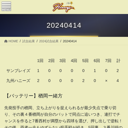
コ
ナ
ン
ビ
テ
ゲ
ン
ー
20240414
ツ
シ
へ
ョ
ス
ン
HOME
試合結果
2024試合結果
20240414
キ
に
ッ
移
プ
動
1回
2回
3回
4回
5回
6回
7回
計
サンブレイズ
1
0
0
0
0
1
0
2
九州ハニーズ
2
0
0
0
2
0
×
4
【バッテリー】楢岡ー緒方
先発投手の楢岡、立ち上がりを捉えられるが最少失点で乗り切
り、その裏４番楢岡が自分のバットで同点に追いつき、連打でチ
ャンスを作ると7番西村が満塁から四球を選び、押し出しで逆転！
その後、両者一歩もゆずらない投手戦が続き、5回裏、３番川端の