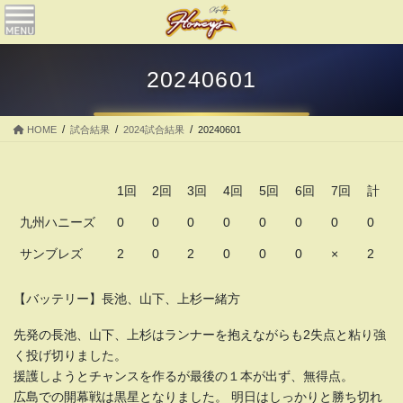
コ
ナ
ン
ビ
テ
ゲ
ン
ー
20240601
ツ
シ
へ
ョ
ス
ン
HOME
試合結果
2024試合結果
20240601
キ
に
ッ
移
プ
動
1回
2回
3回
4回
5回
6回
7回
計
九州ハニーズ
0
0
0
0
0
0
0
0
サンブレズ
2
0
2
0
0
0
×
2
【バッテリー】長池、山下、上杉ー緒方
先発の長池、山下、上杉はランナーを抱えながらも2失点と粘り強
く投げ切りました。
援護しようとチャンスを作るが最後の１本が出ず、無得点。
広島での開幕戦は黒星となりました。 明日はしっかりと勝ち切れ