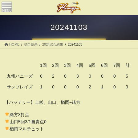
コ
ナ
ン
ビ
テ
ゲ
ン
ー
20241103
ツ
シ
へ
ョ
ス
ン
HOME
試合結果
2024試合結果
20241103
キ
に
ッ
移
プ
動
1回
2回
3回
4回
5回
6回
7回
計
九州ハニーズ
0
2
0
3
0
0
0
5
サンブレイズ
1
0
0
0
2
1
0
3
【バッテリー】上杉、山口、楢岡−緒方
緒方3打点
山口5回3/1自責点0
楢岡マルチヒット