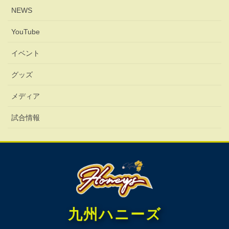
NEWS
YouTube
イベント
グッズ
メディア
試合情報
九州ハニーズ