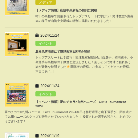
メディア
【メディア情報】山陰中央新報の朝刊に掲載
昨日の島根県で開催されたトップアスリートに学ぼう！野球教室&講演
会の様子が山陰中央新報の朝刊に掲載いただきました！
2024/11/24
イベント
島根県雲南市にて野球教室&講演会開催
トップアスリートに学ぼう！野球教室&講演会川端選手、楢岡選手、小
島選手が島根県の子供達と交流しました！楽しそうに野球に触れあう
姿が素敵な時間でした
関係者の皆様、ご参加してくださった皆様、
本当にあ […]
2024/11/24
イベント
【イベント情報】夢のチカラ×九州ハニーズ Girl’s Tournament
2024
夢のチカラ×九州ハニーズ Girl’s Tournament 2024本日は梅野選手と山下選手が、閉会式に
て九州ハニーズのグッズを贈呈させていただきました！ 授賞された選手の皆さん、おめでと
うございます！
2024/11/19