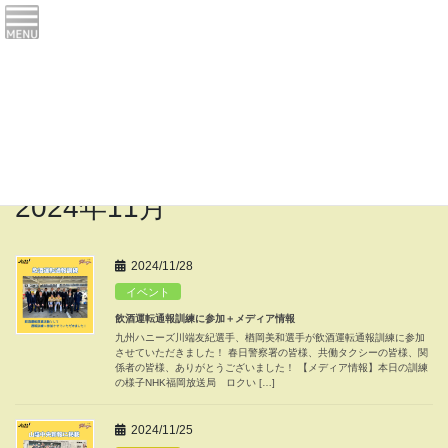
コ
ナ
ン
ビ
テ
ゲ
ン
ー
お知らせ
ツ
シ
へ
ョ
ス
ン
HOME
お知らせ
2024年11月
キ
に
ッ
移
プ
動
2024年11月
2024/11/28
イベント
飲酒運転通報訓練に参加＋メディア情報
九州ハニーズ川端友紀選手、楢岡美和選手が飲酒運転通報訓練に参加
させていただきました！ 春日警察署の皆様、共働タクシーの皆様、関
係者の皆様、ありがとうございました！ 【メディア情報】本日の訓練
の様子NHK福岡放送局 ロクい […]
2024/11/25