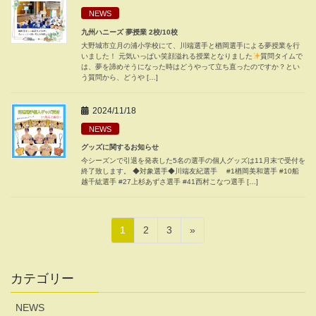
NEWS
九州ハニーズ 夢授業 2校/10校
大野城市立月の浦小学校にて、川端選手と楢岡選手による夢授業を行
いました！ 元気いっぱい笑顔溢れる授業となりました
質問タイムで
は、夢を諦めそうになった時はどうやって立ち直ったのですか？とい
う質問から、どうや […]
2024/11/18
NEWS
グッズに関するお知らせ
今シーズンで引退を発表した5名の選手の個人グッズは11月末で受付を
終了致します。 ◆対象選手◆川端友紀選手 #1楢岡美和選手 #10船
越千紘選手 #27上杉あずさ選手 #41西村こなつ選手 […]
投
固
固
固
1
2
3
»
稿
定
定
定
ペ
ペ
ペ
の
カテゴリー
ー
ー
ー
ペ
ジ
ジ
ジ
NEWS
ー