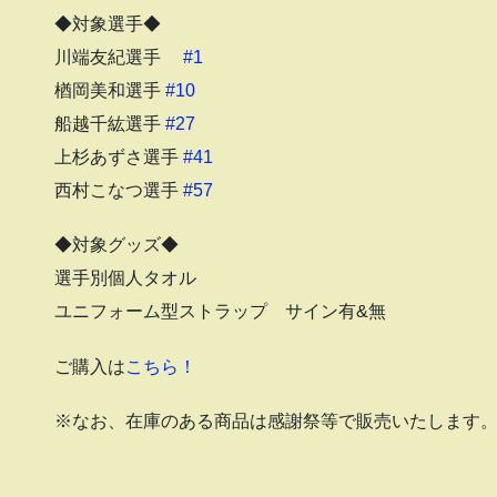
◆対象選手◆
川端友紀選手
#1
楢岡美和選手
#10
船越千紘選手
#27
上杉あずさ選手
#41
西村こなつ選手
#57
◆対象グッズ◆
選手別個人タオル
ユニフォーム型ストラップ サイン有&無
ご購入は
こちら！
※なお、在庫のある商品は感謝祭等で販売いたします