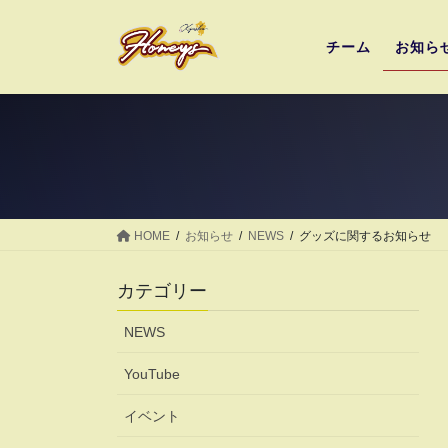
コ
ナ
ン
ビ
チーム
お知ら
テ
ゲ
ン
ー
ツ
シ
へ
ョ
ス
ン
キ
に
ッ
移
プ
動
HOME
お知らせ
NEWS
グッズに関するお知らせ
カテゴリー
NEWS
YouTube
イベント