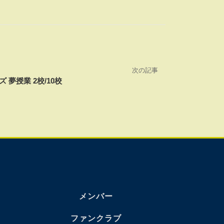
次の記事
 夢授業 2校/10校
メンバー
ファンクラブ