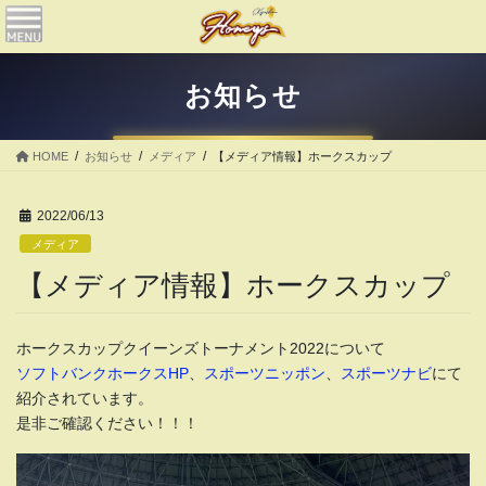
コ
ナ
ン
ビ
テ
ゲ
ン
ー
お知らせ
ツ
シ
へ
ョ
ス
ン
HOME
お知らせ
メディア
【メディア情報】ホークスカップ
キ
に
ッ
移
プ
動
2022/06/13
メディア
【メディア情報】ホークスカップ
ホークスカップクイーンズトーナメント2022について
ソフトバンクホークスHP
、
スポーツニッポン
、
スポーツナビ
にて
紹介されています。
是非ご確認ください！！！