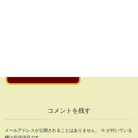
◆九州ハニーズ入団後について
正社員雇用・アルバイトの紹介など、個別で相談受け付けま
す。
入団の際にチームのルールに同意していただきます。
沢山のご応募、お待ちしています。
コメントを残す
メールアドレスが公開されることはありません。
※
が付いている
欄は必須項目です