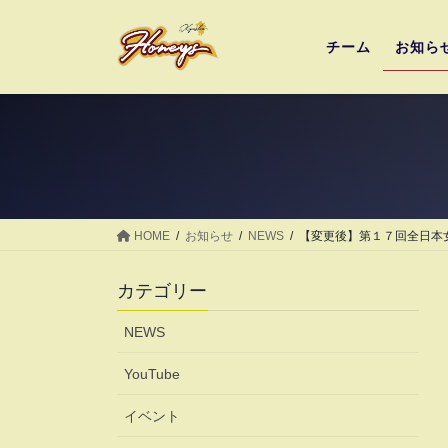
コ
ナ
ン
ビ
チーム
お知ら
テ
ゲ
ン
ー
ツ
シ
へ
ョ
ス
ン
キ
に
ッ
移
プ
動
HOME
お知らせ
NEWS
【変更後】第１７回全日本
カテゴリー
NEWS
YouTube
イベント