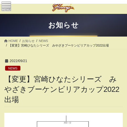
コ
ナ
ン
ビ
テ
ゲ
ン
ー
お知らせ
ツ
シ
へ
ョ
ス
ン
HOME
お知らせ
NEWS
キ
に
【変更】宮崎ひなたシリーズ みやざきブーケンビリアカップ2022出場
ッ
移
プ
動
2022/09/21
NEWS
【変更】宮崎ひなたシリーズ み
やざきブーケンビリアカップ2022
出場