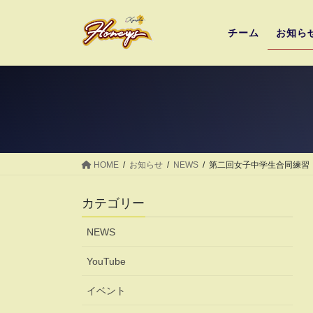
コ
ナ
ン
ビ
チーム
お知ら
テ
ゲ
ン
ー
ツ
シ
へ
ョ
ス
ン
キ
に
ッ
移
プ
動
HOME
お知らせ
NEWS
第二回女子中学生合同練習
カテゴリー
NEWS
YouTube
イベント