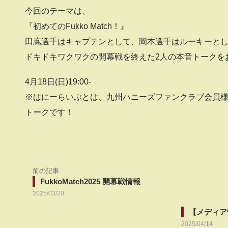
今回のテーマは、
『初めてのFukko Match！』
田嶌選手はキャプテンとして、岡本選手はルーキーとして初め
ドキドキワクワクの開幕戦を終えた2人の本音トークを
4月18日(日)19:00-
※はにーらいぶとは、九州ハニーズファンクラブ会員様限
トークです！
前の記事
FukkoMatch2025 開幕戦情報
2025/03/20
【メディア
2025/04/14