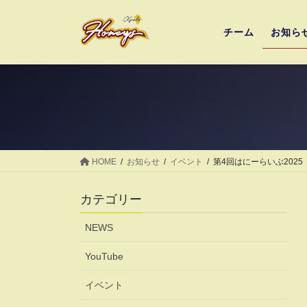
コ
ナ
ン
ビ
チーム
お知ら
テ
ゲ
ン
ー
ツ
シ
へ
ョ
ス
ン
キ
に
ッ
移
プ
動
HOME
お知らせ
イベント
第4回はにーらいぶ2025
カテゴリー
NEWS
YouTube
イベント