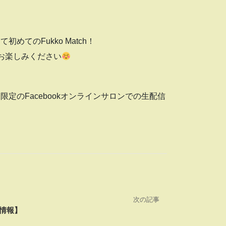
てのFukko Match！
お楽しみください
定のFacebookオンラインサロンでの生配信
次の記事
情報】